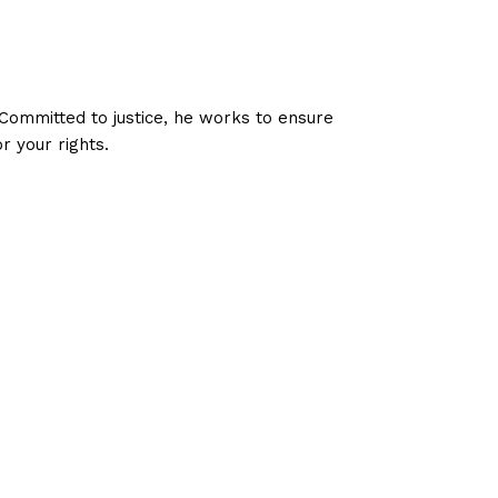
 Committed to justice, he works to ensure
r your rights.
o samotná nabídka kurzů nebo sportovních
ráči, kteří ocení rychlost transakcí, bezpečnost
ikají specializované srovnávací platformy.
ůsobících na českém trhu.
ktronických peněženek v Evropě. Po přejmenování
ivatelů ve více než 120 zemích světa. V kontextu
převody a možnost udržovat finanční prostředky