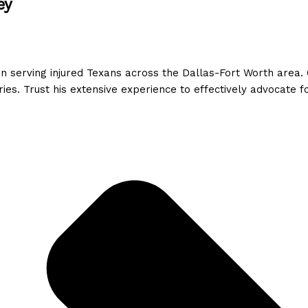
ey
en serving injured Texans across the Dallas-Fort Worth area.
ies. Trust his extensive experience to effectively advocate fo
ující Skrill v ČR
aly stejně důležitým faktorem výběru sázkové kanceláře jak
na světě, si v České republice vybudoval silnou pozici mezi h
, které sázkové kanceláře tuto metodu skutečně podporují, vzn
ticky mapuje dostupnost Skrille u licencovaných operátorů p
bili
 Británii a postupně se stal jednou z nejrozšířenějších ele
15 se platforma výrazně rozrostla a dnes obsluhuje miliony už
ité vklady, relativně rychlé výběry v porovnání s bankovními 