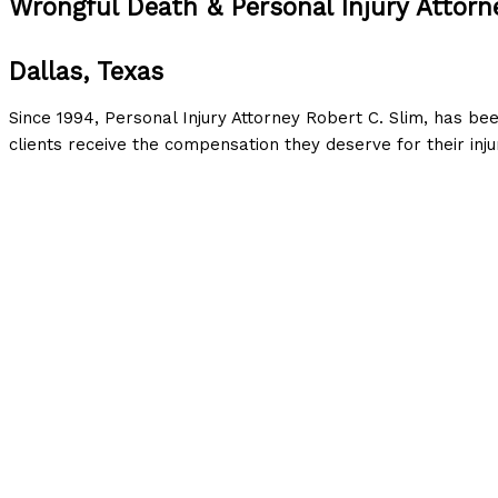
Wrongful Death & Personal Injury Attorn
Dallas, Texas
Since 1994, Personal Injury Attorney Robert C. Slim, has be
clients receive the compensation they deserve for their injur
Jak Betzoid Česko mapuje sázkové kanceláře podpor
V posledních letech se platební metody v online sázení st
událostí. Skrill, jeden z předních elektronických peněženek 
a diskrétnost. Aby čeští sázkaři mohli snadno identifikovat
Jednou z nejvýznamnějších je Betzoid Česko, která systema
Co je Skrill a proč si ho čeští sázkaři oblí
Skrill vznikl v roce 2001 pod názvem Moneybookers ve Velké
na Skrill v roce 2013 a akvizici skupinou Paysafe v roce 20
online sázení Skrill nabízí několik klíčových výhod: okamž